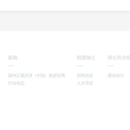
新闻
招贤纳士
母公司介
国内正规买球（中国）集团官网
招聘信息
通达动力
行业动态
人才理念