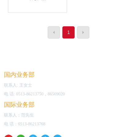
士
母
公
司
1
介
绍
国
内
正
国内业务部
规
联系人: 王女士
买
球
电 话:
0513-86213750
，
86569020
（
国际业务部
中
国
联系人：范先生
）
电 话：
0513-86213768
集
团